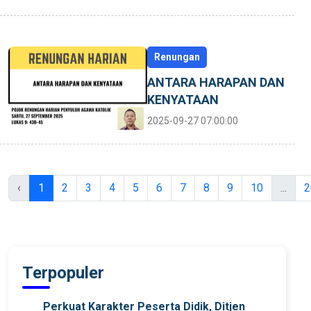
Renungan
ANTARA HARAPAN DAN
KENYATAAN
2025-09-27 07:00:00
‹
1
2
3
4
5
6
7
8
9
10
...
2
Terpopuler
Perkuat Karakter Peserta Didik, Ditjen