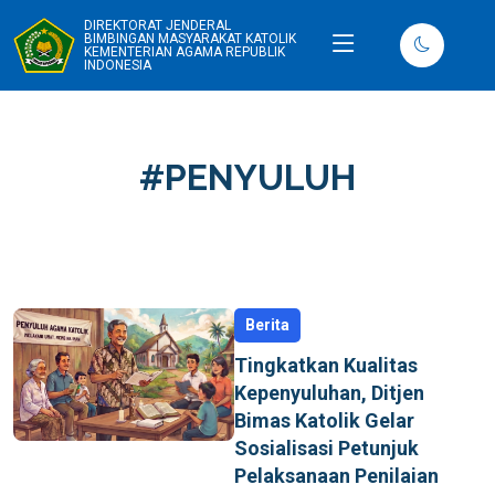
DIREKTORAT JENDERAL
BIMBINGAN MASYARAKAT KATOLIK
KEMENTERIAN AGAMA REPUBLIK
INDONESIA
#PENYULUH
Berita
Tingkatkan Kualitas
Kepenyuluhan, Ditjen
Bimas Katolik Gelar
Sosialisasi Petunjuk
Pelaksanaan Penilaian