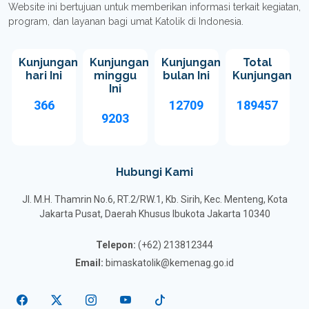
Website ini bertujuan untuk memberikan informasi terkait kegiatan,
program, dan layanan bagi umat Katolik di Indonesia.
Kunjungan
Kunjungan
Kunjungan
Total
hari Ini
minggu
bulan Ini
Kunjungan
Ini
366
12709
189457
9203
Hubungi Kami
Jl. M.H. Thamrin No.6, RT.2/RW.1, Kb. Sirih, Kec. Menteng, Kota
Jakarta Pusat, Daerah Khusus Ibukota Jakarta 10340
Telepon:
(+62) 213812344
Email:
bimaskatolik@kemenag.go.id