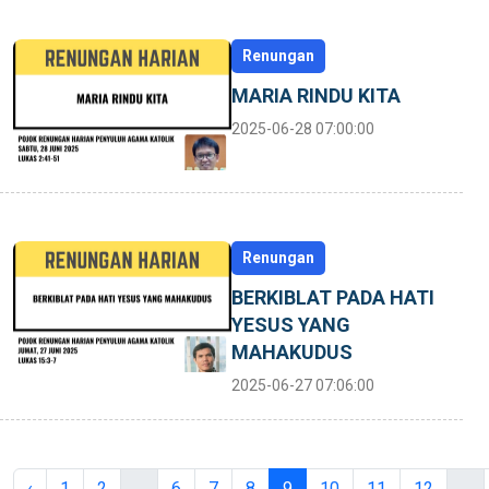
Renungan
MARIA RINDU KITA
2025-06-28 07:00:00
Renungan
BERKIBLAT PADA HATI
YESUS YANG
MAHAKUDUS
2025-06-27 07:06:00
‹
1
2
...
6
7
8
9
10
11
12
...