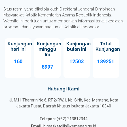
Situs resmi yang dikelola oleh Direktorat Jenderal Bimbingan
Masyarakat Katolik Kementerian Agama Republik Indonesia.
Website ini bertujuan untuk memberikan informasi terkait kegiatan,
program, dan layanan bagi umat Katolik di Indonesia.
Kunjungan
Kunjungan
Kunjungan
Total
hari Ini
minggu
bulan Ini
Kunjungan
Ini
160
12503
189251
8997
Hubungi Kami
Jl. M.H. Thamrin No.6, RT.2/RW.1, Kb. Sirih, Kec. Menteng, Kota
Jakarta Pusat, Daerah Khusus Ibukota Jakarta 10340
Telepon:
(+62) 213812344
Email:
bimaskatolik@kemenag.go.id