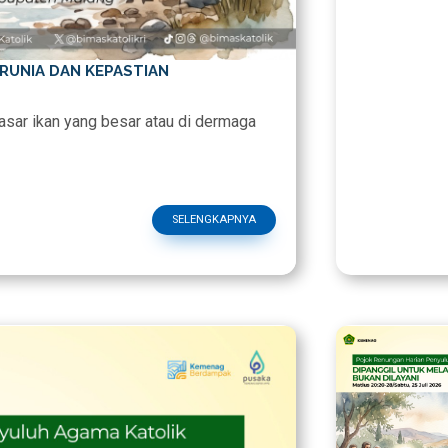
RUNIA DAN KEPASTIAN
asar ikan yang besar atau di dermaga
SELENGKAPNYA