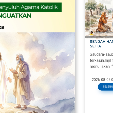
RENDAH HAT
SETIA
Saudara-saud
terkasih,Injil h
menuliskan: “
perempuan it
mendekat da
2026-08-05 0
SELEN