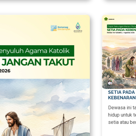
SETIA PADA
KEBENARAN
Dewasa ini t
hidup untuk t
setia atau b
pada kebena