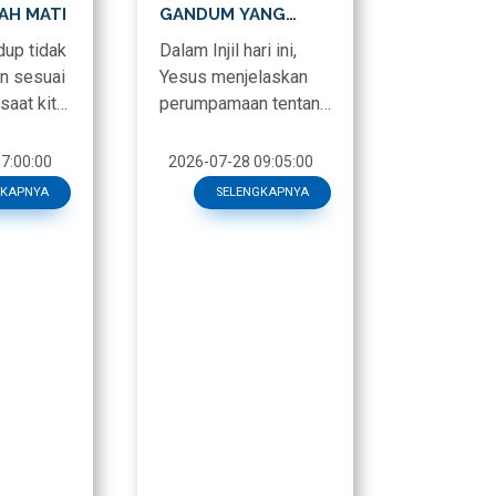
AH MATI
GANDUM YANG
MENUMBUHKAN
dup tidak
Dalam Injil hari ini,
KEBAIKAN
an sesuai
Yesus menjelaskan
saat kita
perumpamaan tentang
lalang di antara
egagalan,
gandum. Suatu
7:00:00
2026-07-28 09:05:00
yang m
perumpamaan yang
GKAPNYA
SELENGKAPNYA
jika kita bac