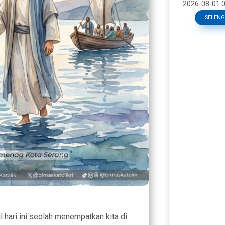
semakin diuji
2026-08-01 0
Tantangan un
SELEN
sering mu
il hari ini seolah menempatkan kita di