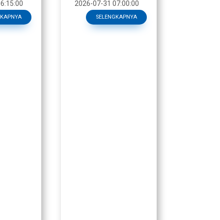
.
Yesus, yang datang
6:15:00
2026-07-31 07:00:00
tuk setia
membawa kabar
GKAPNYA
SELENGKAPNYA
keselamatan, justru
ditolak