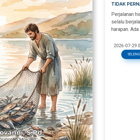
TIDAK PERN
Perjalanan hi
selalu berjal
harapan. Ada 
mengalami
kehilangan, k
2026-07-29 0
atau situasi 
SELEN