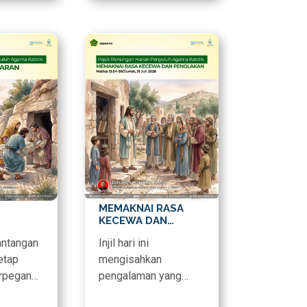
MEMAKNAI RASA
KECEWA DAN
PENOLAKAN
antangan
Injil hari ini
etap
mengisahkan
erpegang
pengalaman yang
ran
sangat manusiawi.