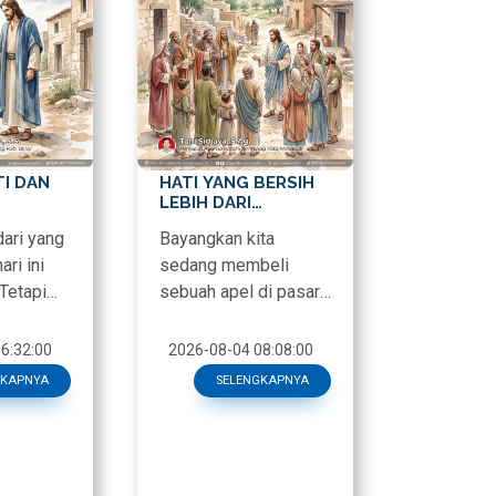
I DAN
HATI YANG BERSIH
LEBIH DARI
SEKADAR CUCI
ari yang
Bayangkan kita
TANGAN
ari ini
sedang membeli
Tetapi
sebuah apel di pasar.
u
Warnanya merah
merona, kulitnya
6:32:00
2026-08-04 08:08:00
mengkilap tanpa
GKAPNYA
SELENGKAPNYA
cacat. Sebelum
dimaka