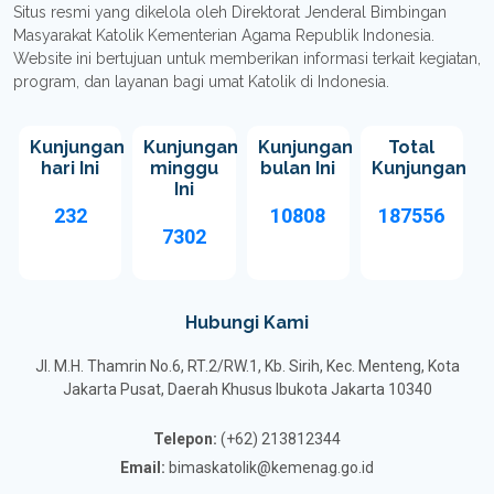
Situs resmi yang dikelola oleh Direktorat Jenderal Bimbingan
Masyarakat Katolik Kementerian Agama Republik Indonesia.
Website ini bertujuan untuk memberikan informasi terkait kegiatan,
program, dan layanan bagi umat Katolik di Indonesia.
Kunjungan
Kunjungan
Kunjungan
Total
hari Ini
minggu
bulan Ini
Kunjungan
Ini
232
10808
187556
7302
Hubungi Kami
Jl. M.H. Thamrin No.6, RT.2/RW.1, Kb. Sirih, Kec. Menteng, Kota
Jakarta Pusat, Daerah Khusus Ibukota Jakarta 10340
Telepon:
(+62) 213812344
Email:
bimaskatolik@kemenag.go.id