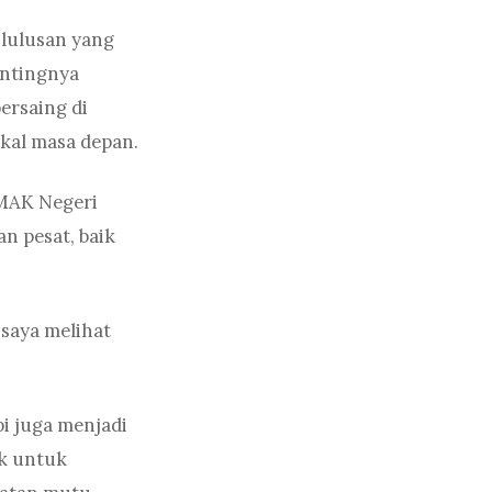
lulusan yang
entingnya
ersaing di
ekal masa depan.
SMAK Negeri
n pesat, baik
 saya melihat
i juga menjadi
ak untuk