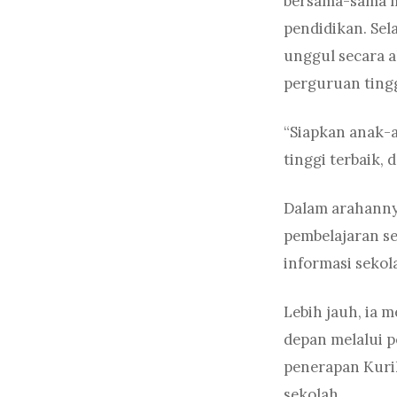
bersama-sama 
pendidikan. Sel
unggul secara a
perguruan ting
“Siapkan anak-a
tinggi terbaik, 
Dalam arahanny
pembelajaran s
informasi sekol
Lebih jauh, ia
depan melalui p
penerapan Kurik
sekolah.