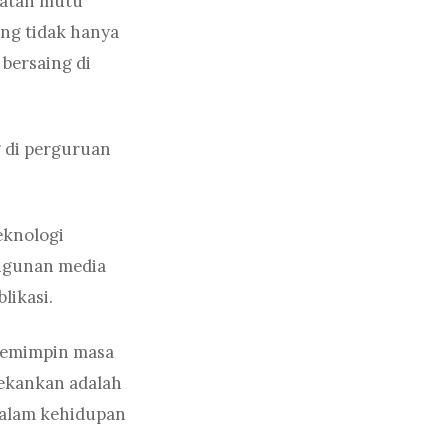
katan mutu
ang tidak hanya
bersaing di
g di perguruan
eknologi
ngunan media
likasi.
pemimpin masa
tekankan adalah
dalam kehidupan