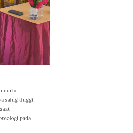
an mutu
 saing tinggi.
 saat
teologi pada