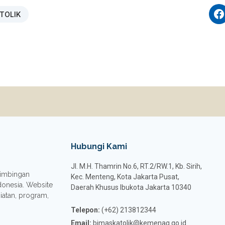
TOLIK
Hubungi Kami
Jl. M.H. Thamrin No.6, RT.2/RW.1, Kb. Sirih,
 Bimbingan
Kec. Menteng, Kota Jakarta Pusat,
donesia. Website
Daerah Khusus Ibukota Jakarta 10340
giatan, program,
Telepon:
(+62) 213812344
Email:
bimaskatolik@kemenag.go.id