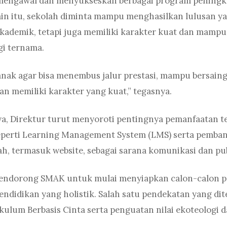
mengawal dan menyukseskan berbagai program pening
ain itu, sekolah diminta mampu menghasilkan lulusan y
kademik, tetapi juga memiliki karakter kuat dan mampu 
gi ternama.
nak agar bisa menembus jalur prestasi, mampu bersain
dan memiliki karakter yang kuat,” tegasnya.
a, Direktur turut menyoroti pentingnya pemanfaatan t
eperti Learning Management System (LMS) serta pemba
ah, termasuk website, sebagai sarana komunikasi dan pub
 mendorong SMAK untuk mulai menyiapkan calon-calon 
endidikan yang holistik. Salah satu pendekatan yang di
ulum Berbasis Cinta serta penguatan nilai ekoteologi 