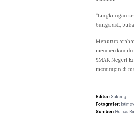
“Lingkungan se
bunga asli, buk
Menutup arahan
memberikan duk
SMAK Negeri En
memimpin di ma
Editor:
Sakeng
Fotografer:
Istime
Sumber:
Humas Bim