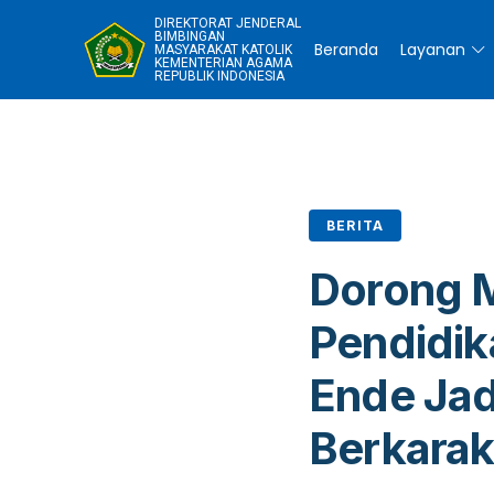
DIREKTORAT JENDERAL
BIMBINGAN
Beranda
Layanan
MASYARAKAT KATOLIK
KEMENTERIAN AGAMA
REPUBLIK INDONESIA
BERITA
Dorong M
Pendidik
Ende Jad
Berkarak