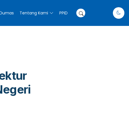
Dumas
Tentang Kami
PPID
ektur
Negeri