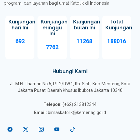
program, dan layanan bagi umat Katolik di Indonesia.
Kunjungan
Kunjungan
Kunjungan
Total
hari Ini
minggu
bulan Ini
Kunjungan
Ini
692
11268
188016
7762
Hubungi Kami
Jl. M.H. Thamrin No.6, RT.2/RW.1, Kb. Sirih, Kec. Menteng, Kota
Jakarta Pusat, Daerah Khusus Ibukota Jakarta 10340
Telepon:
(+62) 213812344
Email:
bimaskatolik@kemenag.go.id