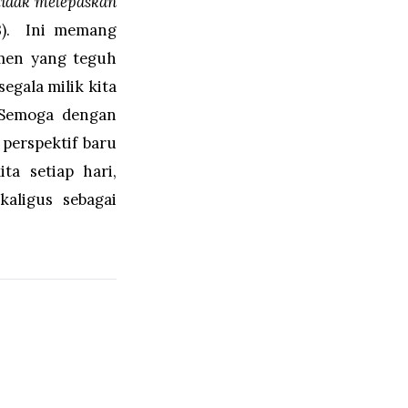
tidak melepaskan
33). Ini memang
men yang teguh
egala milik kita
 Semoga dengan
perspektif baru
a setiap hari,
aligus sebagai