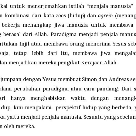
akai untuk menerjemahkan istilah “menjala manusia” 
 kombinasi dari kata
zōos
(hidup) dan
agrein
(menang
ti bekerja menangkap jiwa manusia untuk membawa
 berasal dari Allah. Paradigma menjadi penjala manu
itakan Injil atau membawa orang menerima Yesus se
saja, tetapi lebih dari itu, membawa jiwa mengal
an menjadikan mereka pengikut Kerajaan Allah.
jumpaan dengan Yesus membuat Simon dan Andreas se
lami perubahan paradigma atau cara pandang. Dari 
hari hanya menghabiskan waktu dengan menang
up, kini mengalami perspektif hidup yang berbeda,
ka, yaitu menjadi penjala manusia. Sesuatu yang sebelu
an oleh mereka.