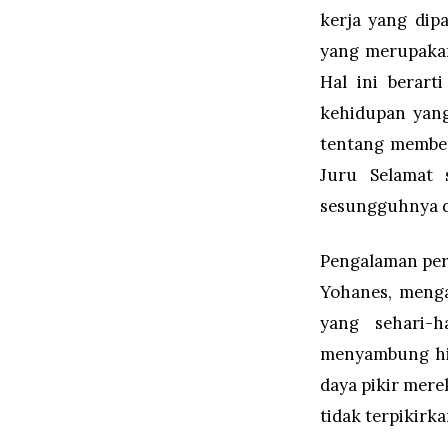
kerja yang dip
yang merupakan
Hal ini berar
kehidupan yang
tentang member
Juru Selamat 
sesungguhnya d
Pengalaman per
Yohanes, menga
yang sehari-
menyambung hid
daya pikir mere
tidak terpikirk