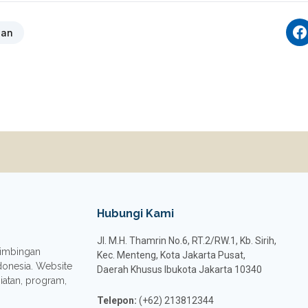
ian
Hubungi Kami
Jl. M.H. Thamrin No.6, RT.2/RW.1, Kb. Sirih,
 Bimbingan
Kec. Menteng, Kota Jakarta Pusat,
donesia. Website
Daerah Khusus Ibukota Jakarta 10340
giatan, program,
Telepon:
(+62) 213812344