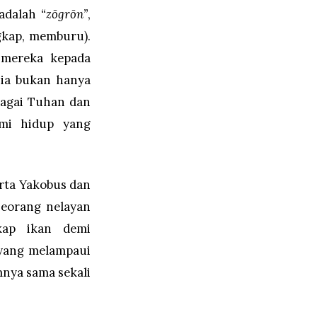
adalah
“zōgrōn”
,
kap, memburu).
 mereka kepada
sia bukan hanya
bagai Tuhan dan
ami hidup yang
rta Yakobus dan
seorang nelayan
kap ikan demi
 yang melampaui
mnya sama sekali