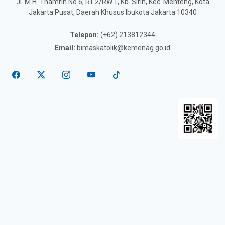
Jl. M.H. Thamrin No.6, RT.2/RW.1, Kb. Sirih, Kec. Menteng, Kota
Jakarta Pusat, Daerah Khusus Ibukota Jakarta 10340
Telepon:
(+62) 213812344
Email:
bimaskatolik@kemenag.go.id