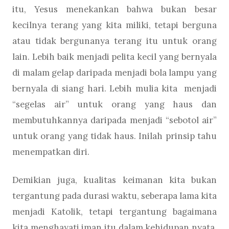
itu, Yesus menekankan bahwa bukan besar
kecilnya terang yang kita miliki, tetapi berguna
atau tidak bergunanya terang itu untuk orang
lain. Lebih baik menjadi pelita kecil yang bernyala
di malam gelap daripada menjadi bola lampu yang
bernyala di siang hari. Lebih mulia kita menjadi
“segelas air” untuk orang yang haus dan
membutuhkannya daripada menjadi “sebotol air”
untuk orang yang tidak haus. Inilah prinsip tahu
menempatkan diri.
Demikian juga, kualitas keimanan kita bukan
tergantung pada durasi waktu, seberapa lama kita
menjadi Katolik, tetapi tergantung bagaimana
kita menghayati iman itu dalam kehidupan nyata.