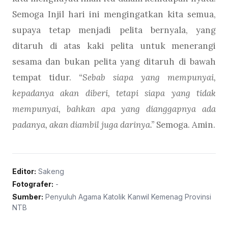
Semoga Injil hari ini mengingatkan kita semua,
supaya tetap menjadi pelita bernyala, yang
ditaruh di atas kaki pelita untuk menerangi
sesama dan bukan pelita yang ditaruh di bawah
tempat tidur.
“Sebab siapa yang mempunyai,
kepadanya akan diberi, tetapi siapa yang tidak
mempunyai, bahkan apa yang dianggapnya ada
padanya, akan diambil juga darinya.”
Semoga. Amin.
Editor:
Sakeng
Fotografer:
-
Sumber:
Penyuluh Agama Katolik Kanwil Kemenag Provinsi
NTB