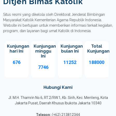
Ditjen Bimas Katolik
Situs resmi yang dikelola oleh Direktorat Jenderal Bimbingan
Masyarakat Katolik Kementerian Agama Republik Indonesia.
Website ini bertujuan untuk memberikan informasi terkait kegiatan,
program, dan layanan bagi umat Katolik di Indonesia.
Kunjungan
Kunjungan
Kunjungan
Total
hari Ini
minggu
bulan Ini
Kunjungan
Ini
676
11252
188000
7746
Hubungi Kami
Jl. M.H. Thamrin No.6, RT.2/RW.1, Kb. Sirih, Kec. Menteng, Kota
Jakarta Pusat, Daerah Khusus Ibukota Jakarta 10340
Telepon:
(+62) 213812344