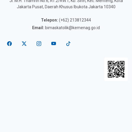
Jl. M.H. Thamrin No.6, RT.2/RW.1, Kb. Sirih, Kec. Menteng, Kota
Jakarta Pusat, Daerah Khusus Ibukota Jakarta 10340
Telepon:
(+62) 213812344
Email:
bimaskatolik@kemenag.go.id