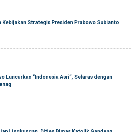
h Kebijakan Strategis Presiden Prabowo Subianto
o Luncurkan “Indonesia Asri”, Selaras dengan
menag
ian Lingkungan, Ditjen Bimas Katolik Gandeng