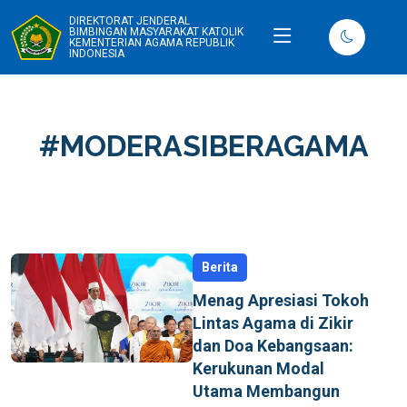
DIREKTORAT JENDERAL
BIMBINGAN MASYARAKAT KATOLIK
KEMENTERIAN AGAMA REPUBLIK
INDONESIA
#MODERASIBERAGAMA
Berita
Menag Apresiasi Tokoh
Lintas Agama di Zikir
dan Doa Kebangsaan:
Kerukunan Modal
Utama Membangun