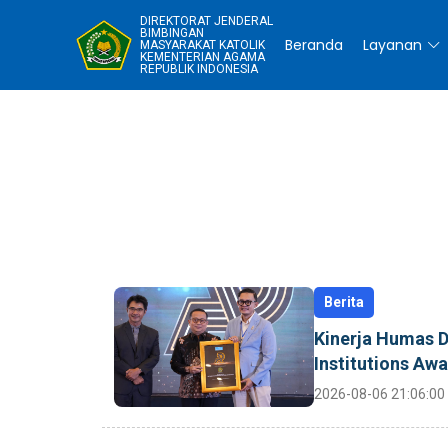
DIREKTORAT JENDERAL
BIMBINGAN
Beranda
Layanan
MASYARAKAT KATOLIK
KEMENTERIAN AGAMA
REPUBLIK INDONESIA
Berita
Kinerja Humas D
Institutions Aw
2026-08-06 21:06:00