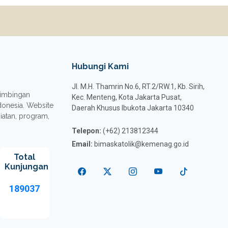
Hubungi Kami
Jl. M.H. Thamrin No.6, RT.2/RW.1, Kb. Sirih,
 Bimbingan
Kec. Menteng, Kota Jakarta Pusat,
donesia. Website
Daerah Khusus Ibukota Jakarta 10340
giatan, program,
Telepon:
(+62) 213812344
Email:
bimaskatolik@kemenag.go.id
Total
Kunjungan
189037