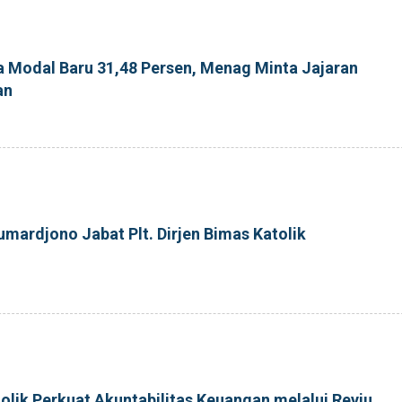
ja Modal Baru 31,48 Persen, Menag Minta Jajaran
an
umardjono Jabat Plt. Dirjen Bimas Katolik
tolik Perkuat Akuntabilitas Keuangan melalui Reviu