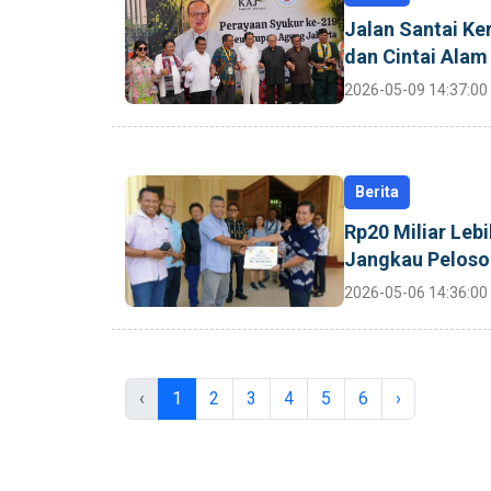
Jalan Santai Ke
dan Cintai Ala
2026-05-09 14:37:00
Berita
Rp20 Miliar Leb
Jangkau Peloso
2026-05-06 14:36:00
‹
1
2
3
4
5
6
›