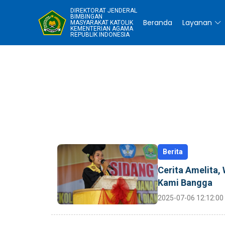
DIREKTORAT JENDERAL
BIMBINGAN
Beranda
Layanan
MASYARAKAT KATOLIK
KEMENTERIAN AGAMA
REPUBLIK INDONESIA
Berita
Cerita Amelita,
Kami Bangga
2025-07-06 12:12:00