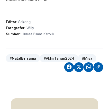
Editor:
Sakeng
Fotografer:
Willy
Sumber:
Humas Bimas Katolik
#NatalBersama
#AkhirTahun2024
#Misa